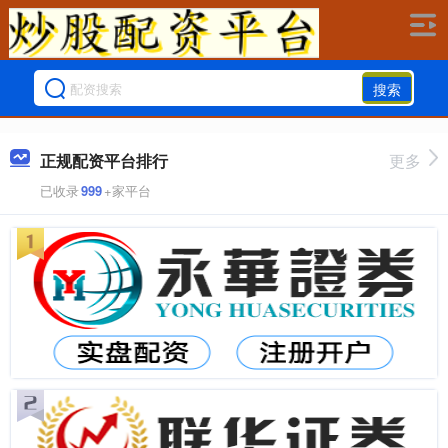
搜索
正规配资平台排行
更多
已收录
999
+家平台