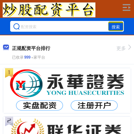
搜索
正规配资平台排行
更多
已收录
999
+家平台