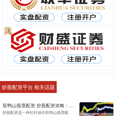
炒股配资平台 相关话题
双鸭山股票配资 炒股配资攻略：轻松实现财富增值
炒股配资是一种杠杆操作双鸭山股票配