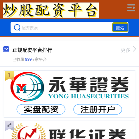
搜索
正规配资平台排行
更多
已收录
999
+家平台