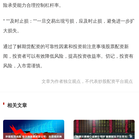
险承受能力合理控制杠杆率。
* **及时止损：**一旦交易出现亏损，应及时止损，避免进一步扩
大损失。
通过了解期货配资的可靠性因素和投资前注意事项股票配资新
闻，投资者可以有效降低风险，提高投资收益率。切记，投资有
风险，入市需谨慎。
文章为作者独立观点，不代表炒股配资平台观点
相关文章