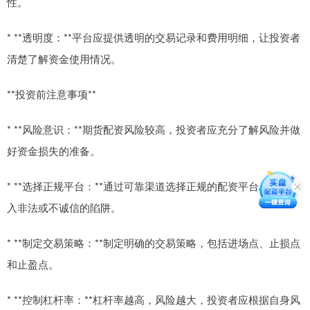
性。
* **透明度：**平台应提供透明的交易记录和费用明细，让投资者
清楚了解资金使用情况。
**投资前注意事项**
* **风险意识：**期货配资风险较高，投资者应充分了解风险并做
好资金损失的准备。
* **选择正规平台：**通过可靠渠道选择正规的配资平台，避免落
入非法或不诚信的陷阱。
* **制定交易策略：**制定明确的交易策略，包括进场点、止损点
和止盈点。
* **控制杠杆率：**杠杆率越高，风险越大，投资者应根据自身风