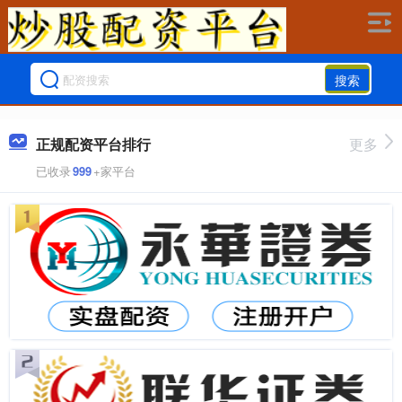
搜索
正规配资平台排行
更多
已收录
999
+家平台