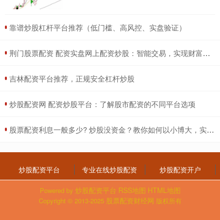
​靠谱炒股杠杆平台推荐（低门槛、高风控、实盘验证）
​荆门股票配资 配资实盘网上配资炒股：智能交易，实现财富增值
​吉林配资平台推荐，正规安全杠杆炒股
​炒股配资网 配资炒股平台：了解股市配资的不同平台选项
​股票配资利息一般多少? 炒股没资金？教你如何以小博大，实现财富梦想
炒股配资平台
专业在线炒股配资
炒股配资开户
炒股配资平台
RSS地图
HTML地图
Powered by
股票配资财经网
Copyright
© 2013-2025
版权所有