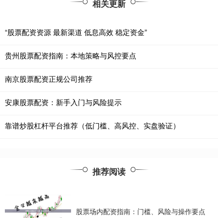
相关更新
“股票配资资源 最新渠道 低息高效 稳定资金”
贵州股票配资指南：本地策略与风控要点
南京股票配资正规公司推荐
安康股票配资：新手入门与风险提示
靠谱炒股杠杆平台推荐（低门槛、高风控、实盘验证）
推荐阅读
股票场内配资指南：门槛、风险与操作要点