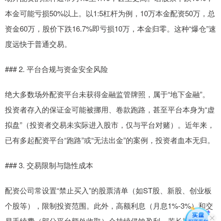
本金可能亏损50%以上。以1:5杠杆为例，10万本金配资50万，总
资金60万，股价下跌16.7%即亏损10万，本金归零。这种“爆仓”速
度远快于普通交易。
### 2. 平台合规与资金安全风险
绝大多数场外配资平台未获得金融监管牌照，属于“地下金融”。
投资者存入的保证金可能被挪用、卷款跑路，甚至平台本身为“虚
拟盘”（投资者交易未实际进入股市，仅与平台对赌）。近年来，
已有多起配资平台“跑路”或“无法出金”的案例，投资者血本无归。
### 3. 交易限制与隐性成本
配资公司常设置“禁止买入”的股票清单（如ST股、新股、创业板
个股等），限制投资范围。此外，高额利息（月息1%-3%）和交
易手续费（部分平台额外收取）会持续侵蚀盈利。若长期持仓，