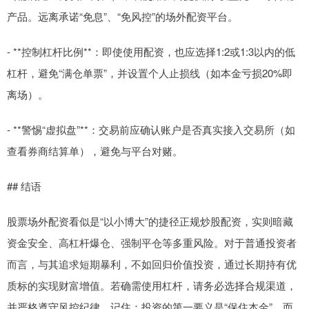
产品。远离承诺“免息”、“免风控”的场外配资平台。
- **控制杠杆比例**：即使使用配资，也应选择1:2或1:3以内的低
杠杆，避免“满仓单票”，并设置个人止损线（如本金亏损20%即
离场）。
- **警惕“虚拟盘”**：交易前应确认账户是否真实接入交易所（如
查看券商结算单），避免与平台对赌。
## 结语
股票场外配资看似是“以小博大”的捷径正规炒股配资，实则暗藏
资金安全、高杠杆爆仓、强制平仓等多重风险。对于普通投资者
而言，与其追求短期暴利，不如回归价值投资，通过长期持有优
质标的实现财富增值。若确需使用杠杆，请务必选择合规渠道，
并严格遵守风控纪律。记住：投资的第一要义是“保住本金”，而